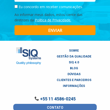
Eu concordo em receber comunicações.
Ao informar meus dados, estou ciente das
diretrizes da
Política de Privacidade.
ENVIAR
SOBRE
GESTÃO DA QUALIDADE
SIQ 4.0
BLOG
DÚVIDAS
CLIENTES E PARCEIROS
INFORMAÇÕES
+55 11 4586-0245
CONTATO