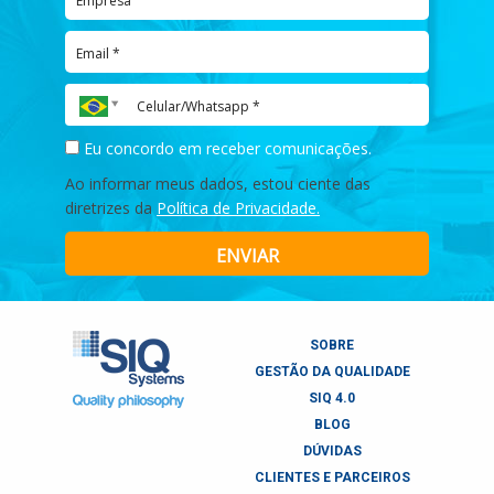
Eu concordo em receber comunicações.
Ao informar meus dados, estou ciente das
diretrizes da
Política de Privacidade.
ENVIAR
SOBRE
GESTÃO DA QUALIDADE
SIQ 4.0
BLOG
DÚVIDAS
CLIENTES E PARCEIROS