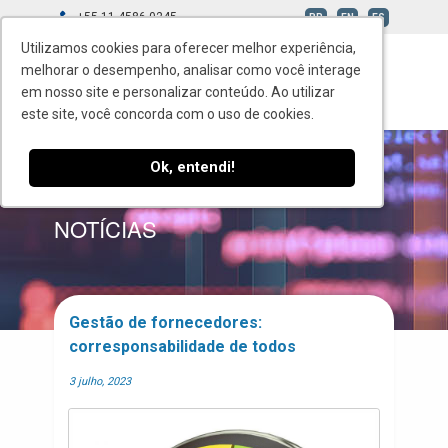
+55 11 4586-0245
BR
EN
ES
Utilizamos cookies para oferecer melhor experiência,
Utilizamos cookies para oferecer melhor experiência,
melhorar o desempenho, analisar como você interage
melhorar o desempenho, analisar como você interage
em nosso site e personalizar conteúdo. Ao utilizar
em nosso site e personalizar conteúdo. Ao utilizar
este site, você concorda com o uso de cookies.
este site, você concorda com o uso de cookies.
Ok, entendi!
Ok, entendi!
BLOG
NOTÍCIAS
Gestão de fornecedores:
corresponsabilidade de todos
3 julho, 2023