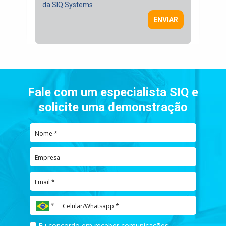
da SIQ Systems
Fale com um especialista SIQ e
solicite uma demonstração
Eu concordo em receber comunicações.