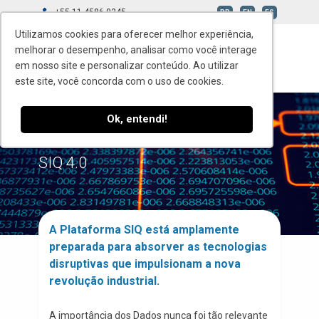
+55 11 4586-0245
BR
EN
ES
Utilizamos cookies para oferecer melhor experiência,
melhorar o desempenho, analisar como você interage
em nosso site e personalizar conteúdo. Ao utilizar
este site, você concorda com o uso de cookies.
Ok, entendi!
INDÚSTRIA 4.0
SIQ 4.0
A Plataforma SIQ está amplamente
preparada para absorver as tecnologias
disruptivas que impulsionam a nova
revolução industrial.
A importância dos Dados nunca foi tão relevante