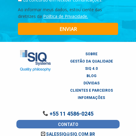
Ao informar meus dados, estou ciente das
diretrizes da
Política de Privacidade.
ENVIAR
SOBRE
GESTÃO DA QUALIDADE
SIQ 4.0
BLOG
DÚVIDAS
CLIENTES E PARCEIROS
INFORMAÇÕES
+55 11 4586-0245
CONTATO
SALESSIQ@SIQ.COM.BR