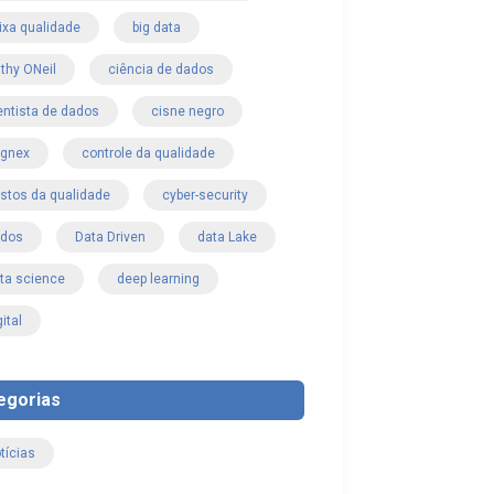
ixa qualidade
big data
thy ONeil
ciência de dados
entista de dados
cisne negro
gnex
controle da qualidade
stos da qualidade
cyber-security
ados
Data Driven
data Lake
ta science
deep learning
gital
egorias
tícias