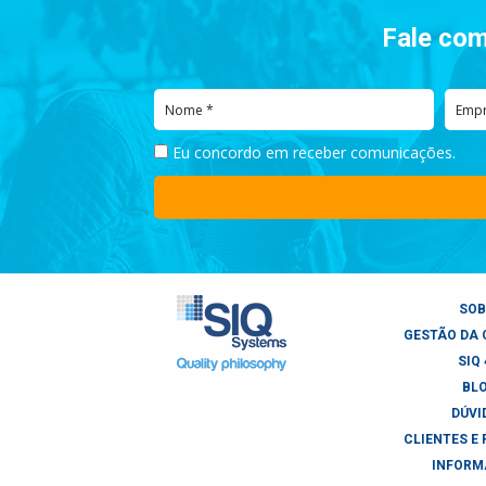
Fale com
Eu concordo em receber comunicações.
SOB
GESTÃO DA 
SIQ 
BL
DÚVI
CLIENTES E
INFORM