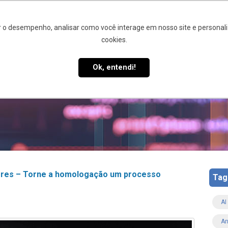
 o desempenho, analisar como você interage em nosso site e personaliz
cookies.
STÃO DA QUALIDADE
SIQ 4.0
CLIENTES E PARCEIROS
B
Ok, entendi!
ores – Torne a homologação um processo
Tag
AI
An