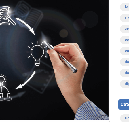
ba
Ca
ci
co
cu
d
da
di
Cat
No