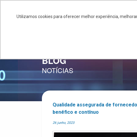
+55 11 4586-0245
salessiq@siq.com.br
Utilizamos cookies para oferecer melhor experiência, melhorar
SOBRE
GE
BLOG
NOTÍCIAS
Qualidade assegurada de forneced
benéfico e contínuo
26 junho, 2023