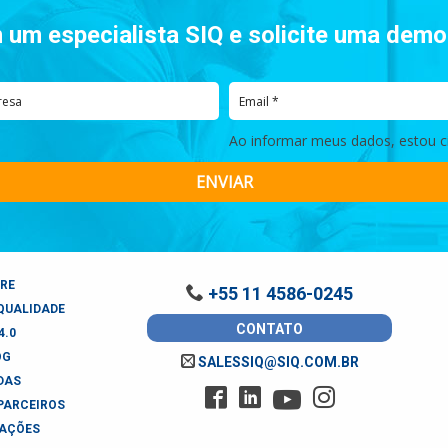
 um especialista SIQ e solicite uma dem
Ao informar meus dados, estou ci
ENVIAR
RE
+55 11 4586-0245
QUALIDADE
CONTATO
4.0
OG
SALESSIQ@SIQ.COM.BR
DAS
 PARCEIROS
AÇÕES