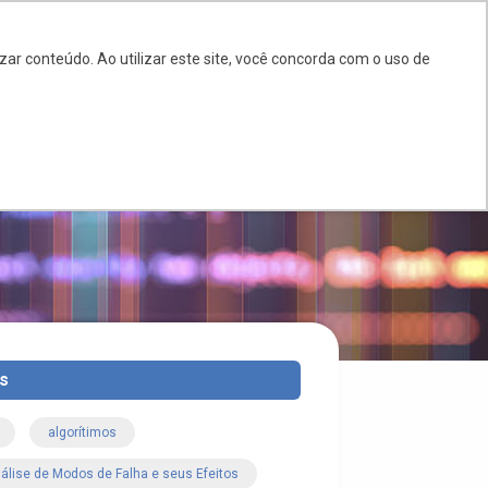
BR
EN
ES
ar conteúdo. Ao utilizar este site, você concorda com o uso de
LOG
DÚVIDAS
CONTATO
s
algorítimos
álise de Modos de Falha e seus Efeitos