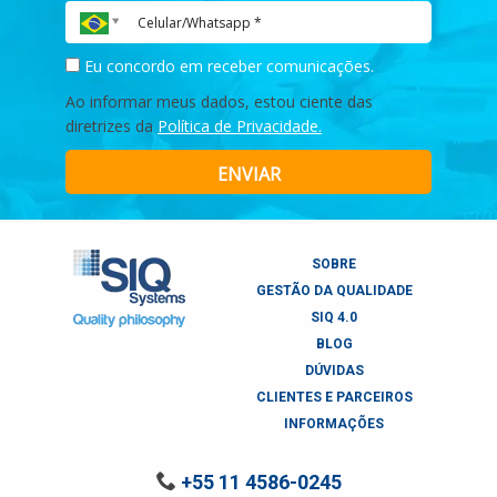
Eu concordo em receber comunicações.
Ao informar meus dados, estou ciente das
diretrizes da
Política de Privacidade.
ENVIAR
SOBRE
GESTÃO DA QUALIDADE
SIQ 4.0
BLOG
DÚVIDAS
CLIENTES E PARCEIROS
INFORMAÇÕES
+55 11 4586-0245