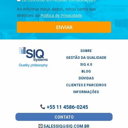
Ao informar meus dados, estou ciente das
diretrizes da
Política de Privacidade.
ENVIAR
SOBRE
GESTÃO DA QUALIDADE
SIQ 4.0
BLOG
DÚVIDAS
CLIENTES E PARCEIROS
INFORMAÇÕES
+55 11 4586-0245
CONTATO
SALESSIQ@SIQ.COM.BR