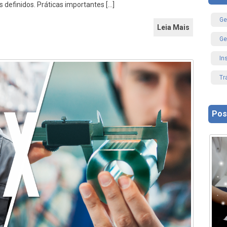
s definidos. Práticas importantes […]
Ge
Leia Mais
Ge
In
Tr
Pos