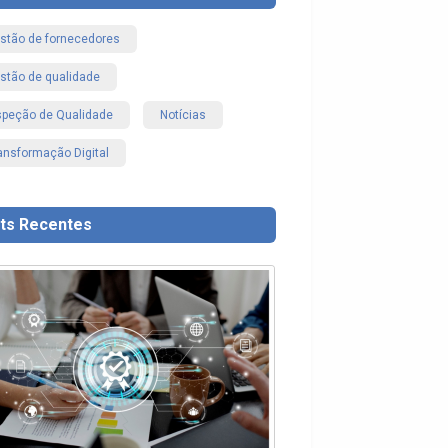
stão de fornecedores
stão de qualidade
speção de Qualidade
Notícias
ansformação Digital
ts Recentes