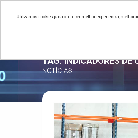
+55 11 4586-0245
salessiq@siq.com.br
Utilizamos cookies para oferecer melhor experiência, melhorar
SOBRE
GE
TAG: INDICADORES DE
NOTÍCIAS