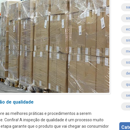
sa
si
ec
si
me
so
de
qu
se
ão de qualidade
ci
re as melhores práticas e procedimentos a serem
. Confira! A inspeção de qualidade é um processo muito
a etapa garante que o produto que vai chegar ao consumidor
Cat