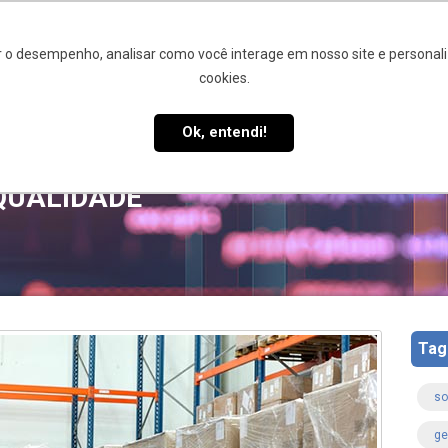
 o desempenho, analisar como você interage em nosso site e personaliz
cookies.
STÃO DA QUALIDADE
SIQ 4.0
CLIENTES E PARCEIROS
B
Ok, entendi!
 QUALIDADE
Tag
so
ge