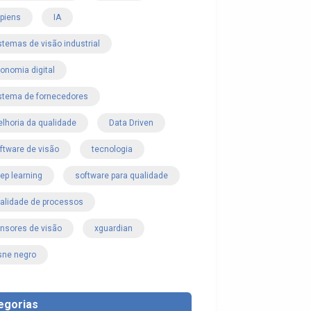
piens
IA
stemas de visão industrial
onomia digital
stema de fornecedores
lhoria da qualidade
Data Driven
ftware de visão
tecnologia
ep learning
software para qualidade
alidade de processos
nsores de visão
xguardian
sne negro
egorias