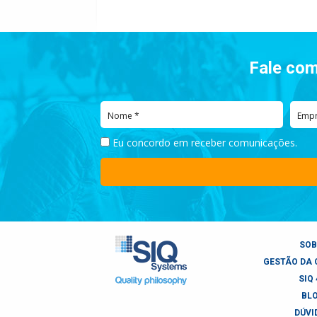
Fale com
Eu concordo em receber comunicações.
SOB
GESTÃO DA 
SIQ 
BL
DÚVI