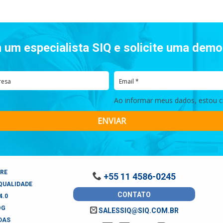
 um especialista SIQ e solicite uma dem
Ao informar meus dados, estou ci
ENVIAR
RE
+55 11 4586-0245
QUALIDADE
CONTATO
4.0
OG
SALESSIQ@SIQ.COM.BR
DAS