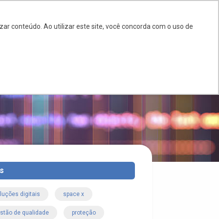
BR
EN
ES
ar conteúdo. Ao utilizar este site, você concorda com o uso de
LOG
DÚVIDAS
CONTATO
s
luções digitais
space x
stão de qualidade
proteção