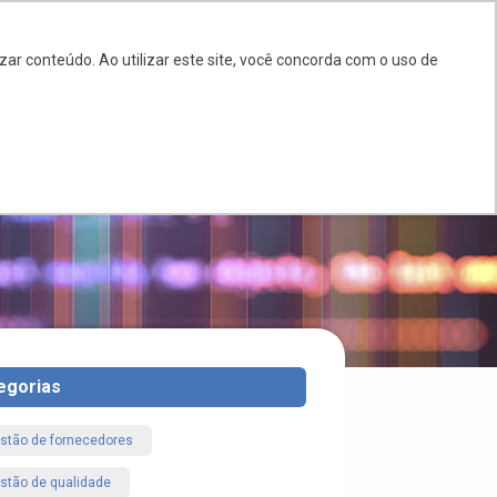
BR
EN
ES
ar conteúdo. Ao utilizar este site, você concorda com o uso de
LOG
DÚVIDAS
CONTATO
egorias
stão de fornecedores
stão de qualidade