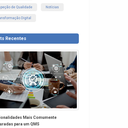
speção de Qualidade
Notícias
ansformação Digital
ts Recentes
ionalidades Mais Comumente
uradas para um QMS