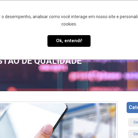
 o desempenho, analisar como você interage em nosso site e personaliz
cookies.
STÃO DA QUALIDADE
SIQ 4.0
CLIENTES E PARCEIROS
B
Ok, entendi!
STÃO DE QUALIDADE
Cat
Ge
Ge