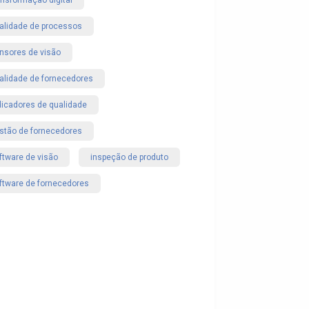
ansformação digital
alidade de processos
nsores de visão
alidade de fornecedores
dicadores de qualidade
stão de fornecedores
ftware de visão
inspeção de produto
ftware de fornecedores