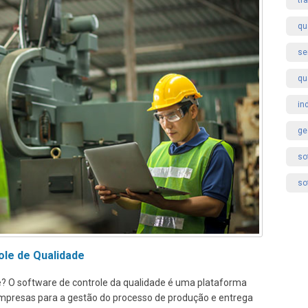
tr
qu
se
qu
in
ge
so
so
ole de Qualidade
e? O software de controle da qualidade é uma plataforma
s empresas para a gestão do processo de produção e entrega